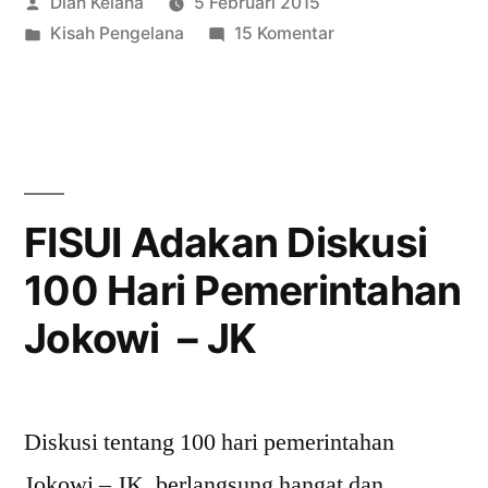
Posted
Dian Kelana
5 Februari 2015
by
Posted
pada
Kisah Pengelana
15 Komentar
in
Dihadapanku,
Korban
Penipuan
Itu
Diperas
FISUI Adakan Diskusi
100 Hari Pemerintahan
Jokowi – JK
Diskusi tentang 100 hari pemerintahan
Jokowi – JK, berlangsung hangat dan