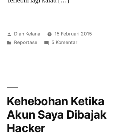
Terlebih lagi kalau […]
Posted
Dian Kelana
15 Februari 2015
by
Posted
pada
Reportase
5 Komentar
in
Kelalaian
yang
Membuat
Bencana
Kehebohan Ketika
Akun Saya Dibajak
Hacker