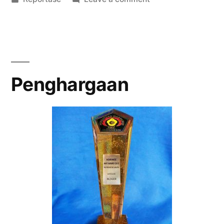
in
FISUI
Adakan
Diskusi
100
Hari
Penghargaan
Pemerintahan
Jokowi
–
JK