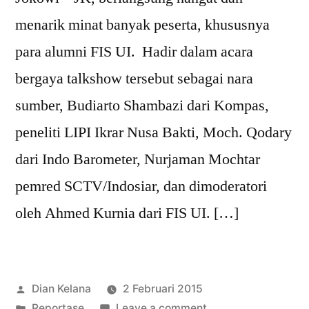
menarik minat banyak peserta, khususnya
para alumni FIS UI. Hadir dalam acara
bergaya talkshow tersebut sebagai nara
sumber, Budiarto Shambazi dari Kompas,
peneliti LIPI Ikrar Nusa Bakti, Moch. Qodary
dari Indo Barometer, Nurjaman Mochtar
pemred SCTV/Indosiar, dan dimoderatori
oleh Ahmed Kurnia dari FIS UI. […]
Posted
Dian Kelana
2 Februari 2015
by
Posted
on
Reportase
Leave a comment