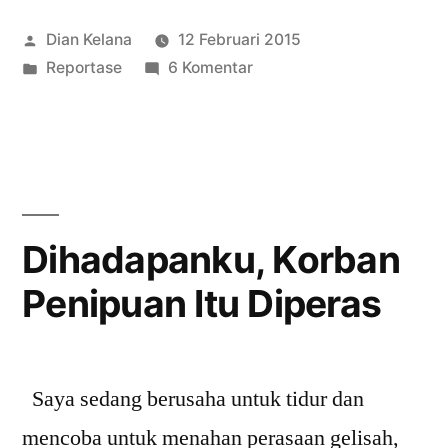
Posted
Dian Kelana
12 Februari 2015
by
Posted
pada
Reportase
6 Komentar
in
Kehebohan
Ketika
Akun
Saya
Dibajak
Hacker
Dihadapanku, Korban
Penipuan Itu Diperas
Saya sedang berusaha untuk tidur dan
mencoba untuk menahan perasaan gelisah,