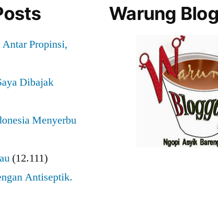
Posts
Warung Blog
Antar Propinsi,
aya Dibajak
ndonesia Menyerbu
tau
(12.111)
engan Antiseptik.