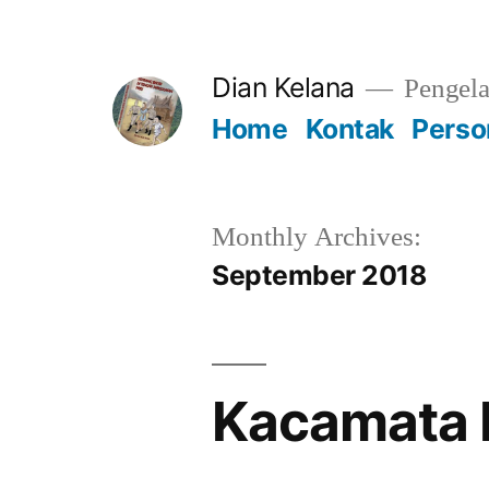
Lompat
ke
Dian Kelana
Pengela
konten
Home
Kontak
Perso
Monthly Archives:
September 2018
Kacamata P