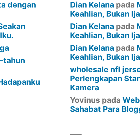
ita dengan
Dian Kelana
pada
Keahlian, Bukan Ij
 Seakan
Dian Kelana
pada
lku.
Keahlian, Bukan Ij
uga
Dian Kelana
pada
Keahlian, Bukan Ij
n-tahun
wholesale nfl jers
Perlengkapan Sta
 Hadapanku
Kamera
Yovinus
pada
Web 
Sahabat Para Blog