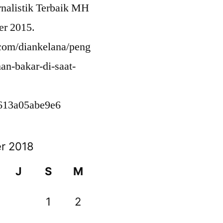
rnalistik Terbaik MH
er 2015.
com/diankelana/peng
an-bakar-di-saat-
613a05abe9e6
r 2018
J
S
M
1
2