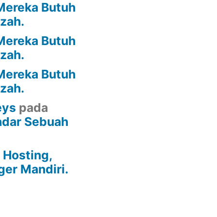
Mereka Butuh
azah.
Mereka Butuh
azah.
Mereka Butuh
azah.
eys
pada
ndar Sebuah
Hosting,
ger Mandiri.