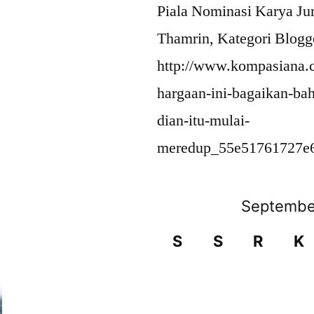
Piala Nominasi Karya Ju
Thamrin, Kategori Blogg
http://www.kompasiana.
hargaan-ini-bagaikan-bah
dian-itu-mulai-
meredup_55e51761727e
Septembe
S
S
R
K