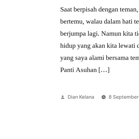
Saat berpisah dengan teman, 
bertemu, walau dalam hati t
berjumpa lagi. Namun kita ti
hidup yang akan kita lewati d
yang saya alami bersama te
Panti Asuhan […]
Posted
Dian Kelana
8 September
by