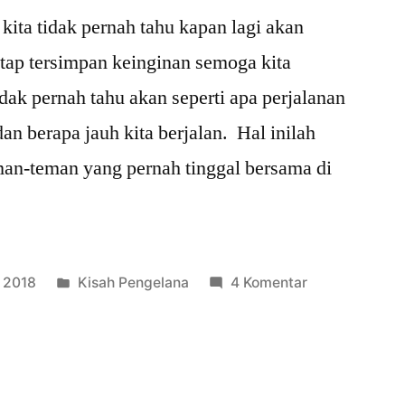
kita tidak pernah tahu kapan lagi akan
etap tersimpan keinginan semoga kita
dak pernah tahu akan seperti apa perjalanan
an berapa jauh kita berjalan. Hal inilah
man-teman yang pernah tinggal bersama di
Posted
pada
 2018
Kisah Pengelana
4 Komentar
in
Kacamata
Pengikat
Tali
Silaturrahim