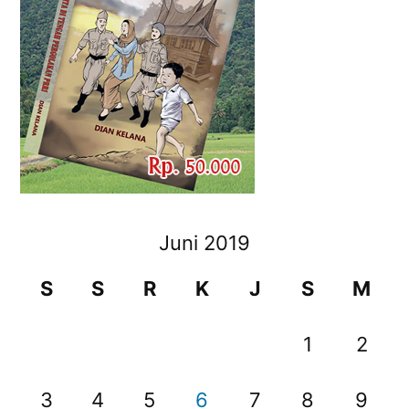
Juni 2019
S
S
R
K
J
S
M
1
2
3
4
5
6
7
8
9