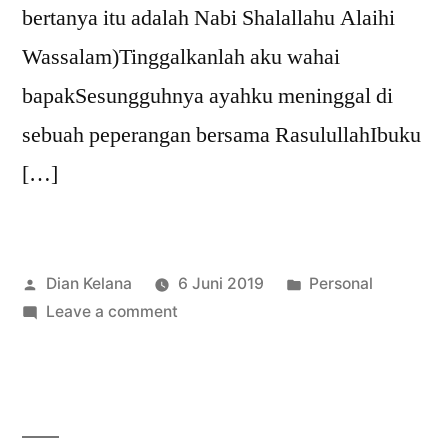
bertanya itu adalah Nabi Shalallahu Alaihi
Wassalam)Tinggalkanlah aku wahai
bapakSesungguhnya ayahku meninggal di
sebuah peperangan bersama RasulullahIbuku
[…]
Posted
Posted
Dian Kelana
6 Juni 2019
Personal
by
on
in
Leave a comment
Kisah
Anak
Yatim
Bersama