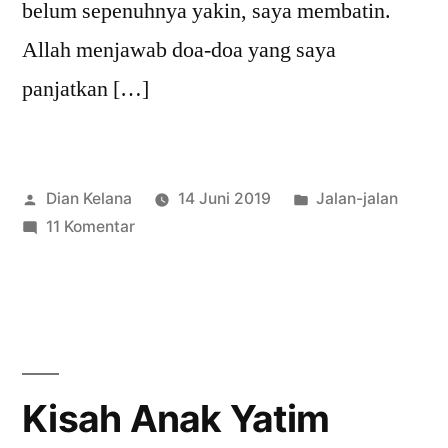
belum sepenuhnya yakin, saya membatin.
Allah menjawab doa-doa yang saya
panjatkan […]
Posted
Posted
Dian Kelana
14 Juni 2019
Jalan-jalan
by
pada
in
11 Komentar
Allah
menyuruh
saya
pulang
dengan
mengirimi
Kisah Anak Yatim
tiket