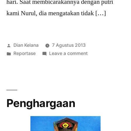
hari. Saat membicarakannya dengan putri
kami Nurul, dia mengatakan tidak […]
Posted
Dian Kelana
7 Agustus 2013
by
Posted
on
Reportase
Leave a comment
in
Menikmati
KJS
Selama
Tiga
Hari
Penghargaan
di
Rumah
Sakit
Sumber