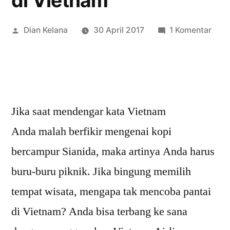
di Vietnam
Posted
pad
Dian Kelana
30 April 2017
1 Komentar
by
Viet
Airli
Meng
And
Untu
Jika saat mendengar kata Vietnam
Meli
Anda malah berfikir mengenai kopi
Pant
Terb
bercampur Sianida, maka artinya Anda harus
di
buru-buru piknik. Jika bingung memilih
Viet
tempat wisata, mengapa tak mencoba pantai
di Vietnam? Anda bisa terbang ke sana