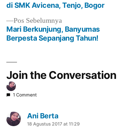
Navigasi
di SMK Avicena, Tenjo, Bogor
pos
Previous
Pos Sebelumnya
post:
Mari Berkunjung, Banyumas
Berpesta Sepanjang Tahun!
Join the Conversation
1 Comment
Ani Berta
says:
18 Agustus 2017 at 11:29