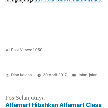
Post Views:
1.059
Posted
Posted
Dian Kelana
30 April 2017
Jalan-jalan
by
in
Next
Pos Selanjutnya
post:
Alfamart Hibahkan Alfamart Class