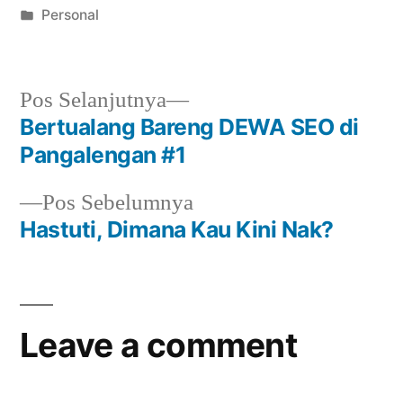
by
Posted
Personal
in
Next
Pos Selanjutnya
post:
Bertualang Bareng DEWA SEO di
Navigasi
Pangalengan #1
pos
Previous
Pos Sebelumnya
post:
Hastuti, Dimana Kau Kini Nak?
Leave a comment