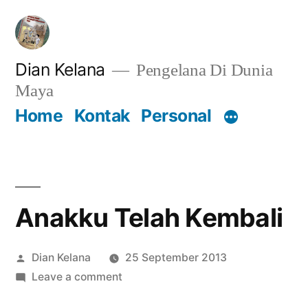
Lompat
ke
konten
Dian Kelana
Pengelana Di Dunia
Maya
Home
Kontak
Personal
Anakku Telah Kembali
Posted
Dian Kelana
25 September 2013
by
on
Leave a comment
Anakku