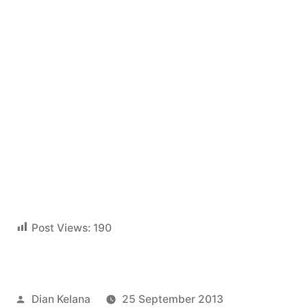
Post Views:
190
Posted
Dian Kelana
25 September 2013