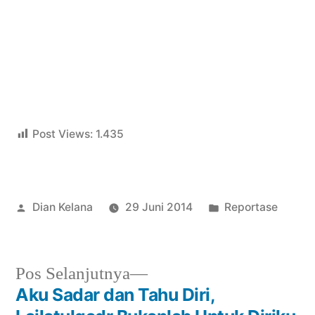
Post Views:
1.435
Posted
Posted
Dian Kelana
29 Juni 2014
Reportase
by
in
Next
Pos Selanjutnya
post:
Aku Sadar dan Tahu Diri,
Navigasi