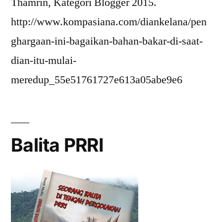
Thamrin, Kategori Blogger 2015.
http://www.kompasiana.com/diankelana/pen
ghargaan-ini-bagaikan-bahan-bakar-di-saat-
dian-itu-mulai-
meredup_55e51761727e613a05abe9e6
Balita PRRI