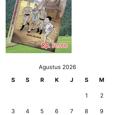
Agustus 2026
S
S
R
K
J
S
M
1
2
3
4
5
6
7
8
9