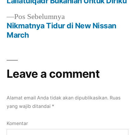
Lailatulqadr Bukanlah Untuk Diriku
pos
Previous
Pos Sebelumnya
post:
Nikmatnya Tidur di New Nissan
March
Leave a comment
Alamat email Anda tidak akan dipublikasikan.
Ruas
yang wajib ditandai
*
Komentar