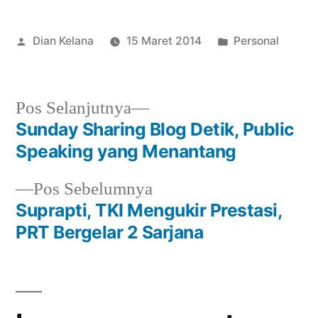
Posted
Posted
Dian Kelana
15 Maret 2014
Personal
by
in
Next
Pos Selanjutnya
post:
Sunday Sharing Blog Detik, Public
Navigasi
Speaking yang Menantang
pos
Previous
Pos Sebelumnya
post:
Suprapti, TKI Mengukir Prestasi,
PRT Bergelar 2 Sarjana