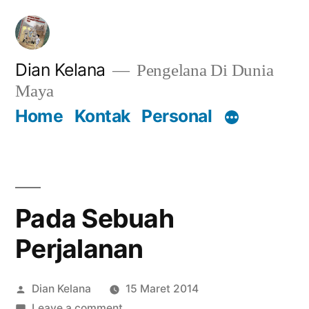
Lompat
ke
konten
Dian Kelana
Pengelana Di Dunia
Maya
Home
Kontak
Personal
Pada Sebuah
Perjalanan
Posted
Dian Kelana
15 Maret 2014
by
on
Leave a comment