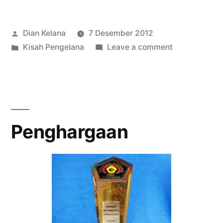
Posted
Dian Kelana
7 Desember 2012
by
Posted
on
Kisah Pengelana
Leave a comment
in
Tragedi
Sepatu
Baru
Penghargaan