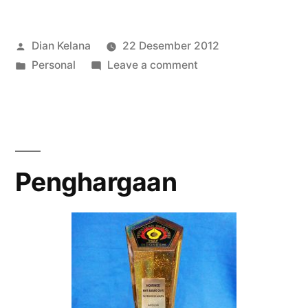
Posted
Dian Kelana
22 Desember 2012
by
Posted
on
Personal
Leave a comment
in
Ode
Buat
Ibu
Penghargaan